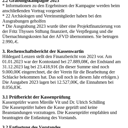
2.2 Grabungskampagne 2023
* Informationen zu den Ergebnissen der Kampagne werden beim
anschließenden Vortrag vorgestellt
* 22 Archäologen und Vereinsmitglieder haben bei den
Ausgrabungen geholfen
* Die Ausgrabung 2023 wurde über eine Projektfinanzierung von
der Fritz Thyssen Stiftung finanziert, die Verpflegung und die
Übernachtungskosten hat der AFVD übernommen. Sie betrugen
2.990,-€.
3. Rechenschaftsbericht der Kassenwartin
Hildegard Lenzen stellt den Finanzbericht von 2023 vor. Am
01.01.2023 war der Kontostand bei 27.889,08€, der Endstand am
31.12.2023 lag bei 23.418,91€ (In dieser Summe sind noch
9.000,00€ eingerechnet, die der Verein für die Bearbeitung der
Schlacke bekommen hat. Das soll noch in diesem Jahr erfolgen.)
Die Ausgaben 2023 lagen bei 12.527,00€, die Einnahmen bei
8.056,83€.
3.1 Prüfbericht der Kassenprüfung
Kassenprüfer waren Mireille Vit und Dr. Ulrich Schilling
Die Kassenprüfer haben die Kasse geprüft und keine
Beanstandungen vorzutragen. Die Kassenprüfer empfahlen und
beantragten die Entlastung des Vorstands.
3.2 Entlastung des Vorstandes