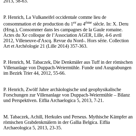
2013, 58-63.
P. Henrich, La Vulkaneifel occidentale comme lieu de
er
ème
consommation et de production du 1
au 4
siècle. In: X. Deru
(Hrsg.), Consommer dans les campagnes de la Gaule romaine.
Actes du Xe colloque de l’Association AGER, Lille, 4-6 avril
2012, Villeneuve-d'Ascq. Revue du Nord-. Hors série. Collection
Art et Archéologie 21 (Lille 2014) 357-363.
P. Henrich, M. Tabaczek, Die Denkmäler aus Tuff in der römischen
Villenanlage von Duppach-Weiermühle. Funde und Ausgrabungen
im Bezirk Trier 44, 2012, 55-66.
P. Henrich, Zwölf Jahre archäologische und geophysikalische
Forschungen zur Villenanlage von Duppach-Weiermühle – Bilanz
und Perspektiven. Eiflia Archaelogica 5, 2013, 7-21.
M. Tabaczek, Achill, Herkules und Perseus. Mythische Kämpfer an
römischen Grabdenkmälern in der Gallia Belgica. Eiflia
Archaeologica 5, 2013, 23-35.