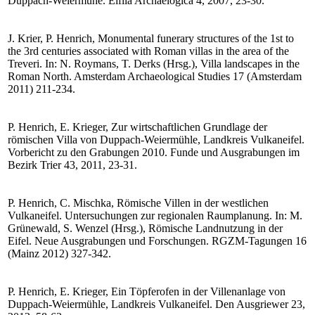
Duppach-Weiermühe. Eiflia Archaelogica 4, 2007, 23-30.
J. Krier, P. Henrich, Monumental funerary structures of the 1st to
the 3rd centuries associated with Roman villas in the area of the
Treveri. In: N. Roymans, T. Derks (Hrsg.), Villa landscapes in the
Roman North. Amsterdam Archaeological Studies 17 (Amsterdam
2011) 211-234.
P. Henrich, E. Krieger, Zur wirtschaftlichen Grundlage der
römischen Villa von Duppach-Weiermühle, Landkreis Vulkaneifel.
Vorbericht zu den Grabungen 2010. Funde und Ausgrabungen im
Bezirk Trier 43, 2011, 23-31.
P. Henrich, C. Mischka, Römische Villen in der westlichen
Vulkaneifel. Untersuchungen zur regionalen Raumplanung. In: M.
Grünewald, S. Wenzel (Hrsg.), Römische Landnutzung in der
Eifel. Neue Ausgrabungen und Forschungen. RGZM-Tagungen 16
(Mainz 2012) 327-342.
P. Henrich, E. Krieger, Ein Töpferofen in der Villenanlage von
Duppach-Weiermühle, Landkreis Vulkaneifel. Den Ausgriewer 23,