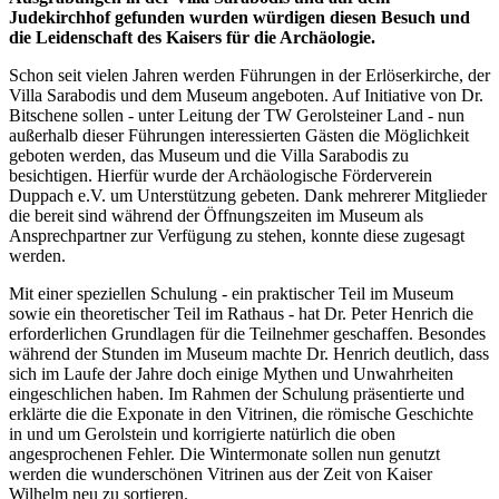
Judekirchhof gefunden wurden würdigen diesen Besuch und
die Leidenschaft des Kaisers für die Archäologie.
Schon seit vielen Jahren werden Führungen in der Erlöserkirche, der
Villa Sarabodis und dem Museum angeboten. Auf Initiative von Dr.
Bitschene sollen - unter Leitung der TW Gerolsteiner Land - nun
außerhalb dieser Führungen interessierten Gästen die Möglichkeit
geboten werden, das Museum und die Villa Sarabodis zu
besichtigen. Hierfür wurde der Archäologische Förderverein
Duppach e.V. um Unterstützung gebeten. Dank mehrerer Mitglieder
die bereit sind während der Öffnungszeiten im Museum als
Ansprechpartner zur Verfügung zu stehen, konnte diese zugesagt
werden.
Mit einer speziellen Schulung - ein praktischer Teil im Museum
sowie ein theoretischer Teil im Rathaus - hat Dr. Peter Henrich die
erforderlichen Grundlagen für die Teilnehmer geschaffen. Besondes
während der Stunden im Museum machte Dr. Henrich deutlich, dass
sich im Laufe der Jahre doch einige Mythen und Unwahrheiten
eingeschlichen haben. Im Rahmen der Schulung präsentierte und
erklärte die die Exponate in den Vitrinen, die römische Geschichte
in und um Gerolstein und korrigierte natürlich die oben
angesprochenen Fehler. Die Wintermonate sollen nun genutzt
werden die wunderschönen Vitrinen aus der Zeit von Kaiser
Wilhelm neu zu sortieren.