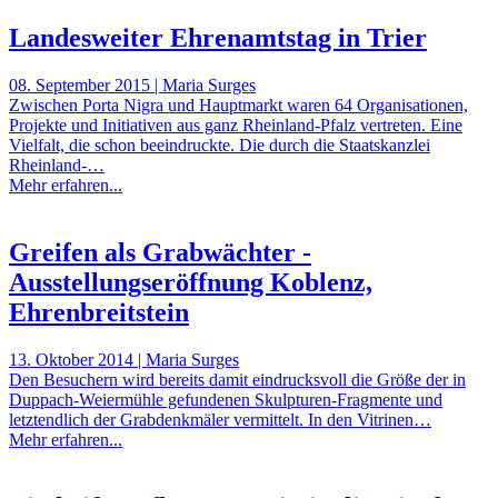
Landesweiter Ehrenamtstag in Trier
08. September 2015 | Maria Surges
Zwischen Porta Nigra und Hauptmarkt waren 64 Organisationen,
Projekte und Initiativen aus ganz Rheinland-Pfalz vertreten. Eine
Vielfalt, die schon beeindruckte. Die durch die Staatskanzlei
Rheinland-…
Mehr erfahren...
Greifen als Grabwächter -
Ausstellungseröffnung Koblenz,
Ehrenbreitstein
13. Oktober 2014 | Maria Surges
Den Besuchern wird bereits damit eindrucksvoll die Größe der in
Duppach-Weiermühle gefundenen Skulpturen-Fragmente und
letztendlich der Grabdenkmäler vermittelt. In den Vitrinen…
Mehr erfahren...