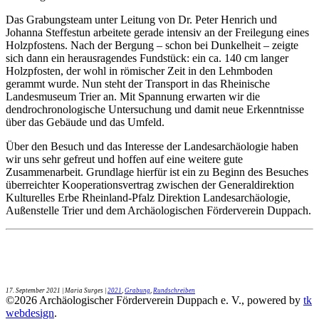
Das Grabungsteam unter Leitung von Dr. Peter Henrich und
Johanna Steffestun arbeitete gerade intensiv an der Freilegung eines
Holzpfostens. Nach der Bergung – schon bei Dunkelheit – zeigte
sich dann ein herausragendes Fundstück: ein ca. 140 cm langer
Holzpfosten, der wohl in römischer Zeit in den Lehmboden
gerammt wurde. Nun steht der Transport in das Rheinische
Landesmuseum Trier an. Mit Spannung erwarten wir die
dendrochronologische Untersuchung und damit neue Erkenntnisse
über das Gebäude und das Umfeld.
Über den Besuch und das Interesse der Landesarchäologie haben
wir uns sehr gefreut und hoffen auf eine weitere gute
Zusammenarbeit. Grundlage hierfür ist ein zu Beginn des Besuches
überreichter Kooperationsvertrag zwischen der Generaldirektion
Kulturelles Erbe Rheinland-Pfalz Direktion Landesarchäologie,
Außenstelle Trier und dem Archäologischen Förderverein Duppach.
17. September 2021
| Maria Surges |
2021
,
Grabung
,
Rundschreiben
©
2026
Archäologischer Förderverein Duppach e. V., powered by
tk
webdesign
.