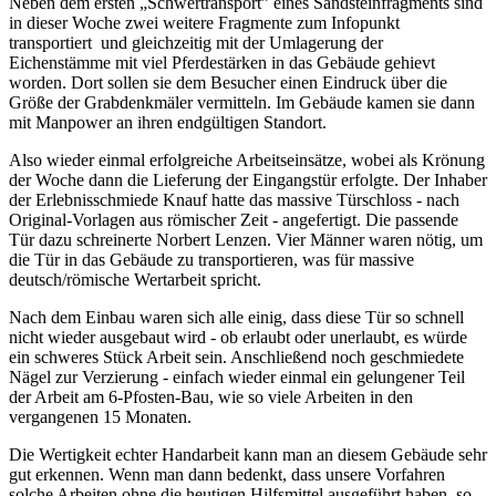
Neben dem ersten „Schwertransport” eines Sandsteinfragments sind
in dieser Woche zwei weitere Fragmente zum Infopunkt
transportiert und gleichzeitig mit der Umlagerung der
Eichenstämme mit viel Pferdestärken in das Gebäude gehievt
worden. Dort sollen sie dem Besucher einen Eindruck über die
Größe der Grabdenkmäler vermitteln. Im Gebäude kamen sie dann
mit Manpower an ihren endgültigen Standort.
Also wieder einmal erfolgreiche Arbeitseinsätze, wobei als Krönung
der Woche dann die Lieferung der Eingangstür erfolgte. Der Inhaber
der Erlebnisschmiede Knauf hatte das massive Türschloss - nach
Original-Vorlagen aus römischer Zeit - angefertigt. Die passende
Tür dazu schreinerte Norbert Lenzen. Vier Männer waren nötig, um
die Tür in das Gebäude zu transportieren, was für massive
deutsch/römische Wertarbeit spricht.
Nach dem Einbau waren sich alle einig, dass diese Tür so schnell
nicht wieder ausgebaut wird - ob erlaubt oder unerlaubt, es würde
ein schweres Stück Arbeit sein. Anschließend noch geschmiedete
Nägel zur Verzierung - einfach wieder einmal ein gelungener Teil
der Arbeit am 6-Pfosten-Bau, wie so viele Arbeiten in den
vergangenen 15 Monaten.
Die Wertigkeit echter Handarbeit kann man an diesem Gebäude sehr
gut erkennen. Wenn man dann bedenkt, dass unsere Vorfahren
solche Arbeiten ohne die heutigen Hilfsmittel ausgeführt haben, so