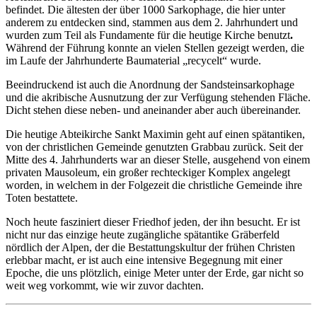
befindet. Die ältesten der über 1000 Sarkophage, die hier unter
anderem zu entdecken sind, stammen aus dem 2. Jahrhundert und
wurden zum Teil als Fundamente für die heutige Kirche benutzt
.
Während der Führung konnte an vielen Stellen gezeigt werden, die
im Laufe der Jahrhunderte Baumaterial „recycelt“ wurde.
Beeindruckend ist auch die Anordnung der Sandsteinsarkophage
und die akribische Ausnutzung der zur Verfügung stehenden Fläche.
Dicht stehen diese neben- und aneinander aber auch übereinander.
Die heutige Abteikirche Sankt Maximin geht auf einen spätantiken,
von der christlichen Gemeinde genutzten Grabbau zurück. Seit der
Mitte des 4. Jahrhunderts war an dieser Stelle, ausgehend von einem
privaten Mausoleum, ein großer rechteckiger Komplex angelegt
worden, in welchem in der Folgezeit die christliche Gemeinde ihre
Toten bestattete.
Noch heute fasziniert dieser Friedhof jeden, der ihn besucht. Er ist
nicht nur das einzige heute zugängliche spätantike Gräberfeld
nördlich der Alpen, der die Bestattungskultur der frühen Christen
erlebbar macht, er ist auch eine intensive Begegnung mit einer
Epoche, die uns plötzlich, einige Meter unter der Erde, gar nicht so
weit weg vorkommt, wie wir zuvor dachten.