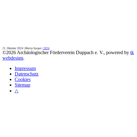
21. Oktober 2024
| Maria Surges |
2024
©
2026
Archäologischer Förderverein Duppach e. V., powered by
tk
webdesign
.
Impressum
Datenschutz
Cookies
Sitemap
△