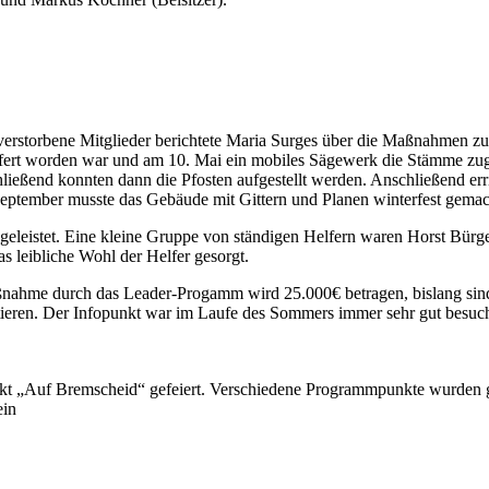
verstorbene Mitglieder berichtete Maria Surges über die Maßnahmen z
fert worden war und am 10. Mai ein mobiles Sägewerk die Stämme zuge
ließend konnten dann die Pfosten aufgestellt werden. Anschließend err
eptember musste das Gebäude mit Gittern und Planen winterfest gema
geleistet. Eine kleine Gruppe von ständigen Helfern waren Horst Bürge
 leibliche Wohl der Helfer gesorgt.
ßnahme durch das Leader-Progamm wird 25.000€ betragen, bislang sin
tieren. Der Infopunkt war im Laufe des Sommers immer sehr gut besuch
kt „Auf Bremscheid“ gefeiert. Verschiedene Programmpunkte wurden 
ein