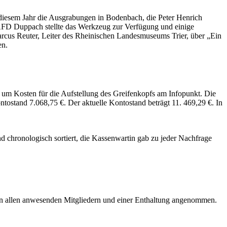
diesem Jahr die Ausgrabungen in Bodenbach, die Peter Henrich
r AFD Duppach stellte das Werkzeug zur Verfügung und einige
rcus Reuter, Leiter des Rheinischen Landesmuseums Trier, über „Ein
en.
 um Kosten für die Aufstellung des Greifenkopfs am Infopunkt. Die
ostand 7.068,75 €. Der aktuelle Kontostand beträgt 11. 469,29 €. In
ind chronologisch sortiert, die Kassenwartin gab zu jeder Nachfrage
von allen anwesenden Mitgliedern und einer Enthaltung angenommen.