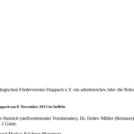
logischen Fördervereins Duppach e.V. ein arbeitsreiches Jahr: die Rek
ppach am 8. November 2013 in Steffeln
enrich (stellvertretender Vorsitzender), Dr. Detlev Müller (Beisitzer)
s 2 Gäste.
und Markus Köchner (Beisitzer).