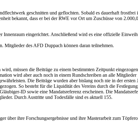
flechtwerk geschnitten und geflochten. Sobald es dauerhaft frostfrei 
nheit bekannt, dass er bei der RWE vor Ort um Zuschüsse von 2.000,0
er Innenraum eingerichtet. Anschließend wird es eine offizielle Einw
 an. Mitglieder des AFD Duppach können daran teilnehmen.
rd, müssen die Beiträge zu einem bestimmten Zeitpunkt eingezogen w
tion wird aber auch noch in einem Rundschreiben an alle Mitglieder m
 gewährleisten. Die Beiträge wurden aber bislang noch nie in der ersten 
ezogen. So besteht für die Liquidität des Vereins durch die Festlegun
Gläubiger-ID sowie eine Mandatsreferenz erscheinen. Die Mandatsrefe
lieder. Durch Austritte und Todesfälle sind es aktuell 155.
eger über ihre Forschungsergebnisse und ihre Masterarbeit zum Töpfero