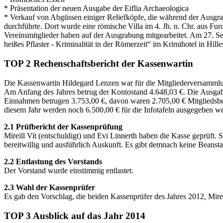
* Präsentation der neuen Ausgabe der Eiflia Archaeologica
* Verkauf von Abgüssen einiger Reliefköpfe, die während der Ausgr
durchführte. Dort wurde eine römische Villa im 4. Jh. n. Chr. aus F
Vereinsmitglieder haben auf der Ausgrabung mitgearbeitet. Am 27. 
heißes Pflaster - Kriminalität in der Römerzeit“ im Krimihotel in Hi
TOP 2 Rechenschaftsbericht der Kassenwartin
Die Kassenwartin Hildegard Lenzen war für die Mitgliederversammlung
Am Anfang des Jahres betrug der Kontostand 4.648,03 €. Die Ausgabe
Einnahmen betrugen 3.753,00 €, davon waren 2.705,00 € Mitgliedsbei
diesem Jahr werden noch 6.500,00 € für die Infotafeln ausgegeben w
2.1 Prüfbericht der Kassenprüfung
Mireill Vit (entschuldigt) und Evi Linnerth haben die Kasse geprüft. S
bereitwillig und ausführlich Auskunft. Es gibt demnach keine Beanst
2.2 Entlastung des Vorstands
Der Vorstand wurde einstimmig entlastet.
2.3 Wahl der Kassenprüfer
Es gab den Vorschlag, die beiden Kassenprüfer des Jahres 2012, Mir
TOP 3 Ausblick auf das Jahr 2014