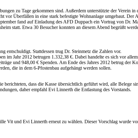
abungen zu Tage gekommen sind. Außerdem unterstützte der Verein in 
urcht vor Überfällen in eine stark befestigte Wohnanlage umgebaut. De
September fand auf Einladung des AFD Duppach ein Vortrag von Dr. Ma
llesheim statt. Etwa 30 Besucher konnten an diesem Abend begrüßt werd
 entschuldigt. Stattdessen trug Dr. Steinmetz die Zahlen vor.
n im Jahr 2012 betrugen 1.332,38 €. Dabei handelte es sich vor allem
träge und 948,00 € Spenden. Am Ende des Jahres 2012 betrug der Kont
erden, die in dem 6-Pfostenbau aufgehängt werden sollen.
ie berichteten, dass die Kasse übersichtlich geführt wird, alle Belege s
andungen, daher empfahl Evi Linnerth die Entlastung des Vorstands.
eille Vit und Evi Linnerth erneut zu wählen. Dieser Vorschlag wurde 