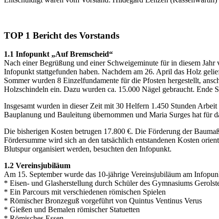
TOP 1 Bericht des Vorstands
1.1 Infopunkt „Auf Bremscheid“
Nach einer Begrüßung und einer Schweigeminute für in diesem Jahr 
Infopunkt stattgefunden haben. Nachdem am 26. April das Holz gelie
Sommer wurden 8 Einzelfundamente für die Pfosten hergestellt, ansch
Holzschindeln ein. Dazu wurden ca. 15.000 Nägel gebraucht. Ende S
Insgesamt wurden in dieser Zeit mit 30 Helfern 1.450 Stunden Arbeit 
Bauplanung und Bauleitung übernommen und Maria Surges hat für das
Die bisherigen Kosten betrugen 17.800 €. Die Förderung der Bauma
Fördersumme wird sich an den tatsächlich entstandenen Kosten orien
Blutspur organisiert werden, besuchten den Infopunkt.
1.2 Vereinsjubiläum
Am 15. September wurde das 10-jährige Vereinsjubiläum am Infopun
* Eisen- und Glasherstellung durch Schüler des Gymnasiums Gerolst
* Ein Parcours mit verschiedenen römischen Spielen
* Römischer Bronzeguß vorgeführt von Quintus Ventinus Verus
* Gießen und Bemalen römischer Statuetten
* Römisches Essen