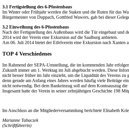
3.1 Fertigstellung des 6-Pfostenbaus
Im Winter oder Frühjahr werden die Staken und die Ruten für das Wand
Bürgermeister von Duppach, Gottfried Wawers, gab bei dieser Gelege
3.2 Einweihung des 6-Pfostenbaus
Nach der Fertigstellung des Außenbaus wird die Tür eingebaut und d
2014 wird der Verein eine Exkursion auf die Saalburg anbieten.
Am 06. Juli 2014 bietet der Eifelverein eine Exkursion nach Xanten
TOP 4 Verschiedenes
Im Rahmend der SEPA-Umstellung, die im kommenden Jahr erfolgen wi
Zukunft immer am 1. Werktag im Juli abgebucht werden. Diese Informa
nicht besser früher im Jahr einzieht, um die Liquidität des Vereins zu
denn gerade am Anfang eines Jahres werden häufig viele Beiträge eing
nicht notwendig. Bei dem Bankeinzug soll auf dem Kontoauszug die 
Insgesamt hatte der Verein in seiner zehnjährigen Geschichte 198 Mitg
Im Anschluss an die Mitgliederversammlung berichtete Elisabeth Kri
Marianne Tabaczek
(Schriftführerin)